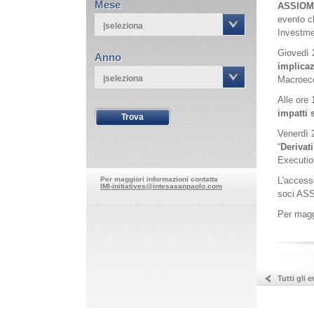
Mese
ASSIOM
evento c
|seleziona
Investme
Giovedì 2
Anno
implicaz
|seleziona
Macroeco
Alle ore
impatti
Venerdì 2
“
Derivati
Executio
Per maggiori informazioni contatta
L'accesso
IMI-initiatives@intesasanpaolo.com
soci AS
Per maggi
Tutti gli e