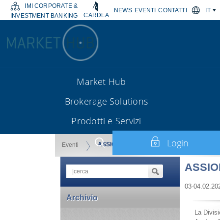
IMI CORPORATE &
NEWS
EVENTI
CONTATTI
IT
CARDEA
INVESTMENT BANKING
Market Hub
Brokerage Solutions
Prodotti e Servizi
Login
ASSIOM FOREX 2023
Eventi
ASSIO
03-04.02.20
Archivio
La Divis