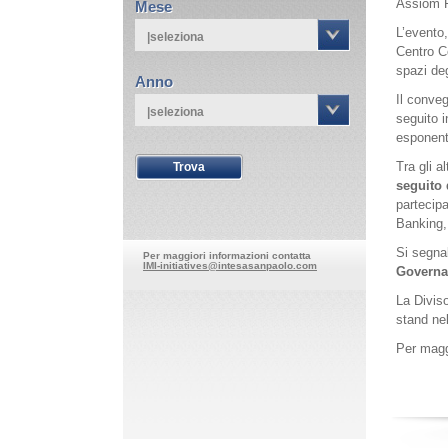
Assiom F
Mese
L’evento,
|seleziona
Centro Co
spazi deg
Anno
Il conveg
|seleziona
seguito i
esponent
Tra gli a
seguito 
partecip
Banking,
Si segnal
Per maggiori informazioni contatta
IMI-initiatives@intesasanpaolo.com
Governat
La Divis
stand nel
Per maggi