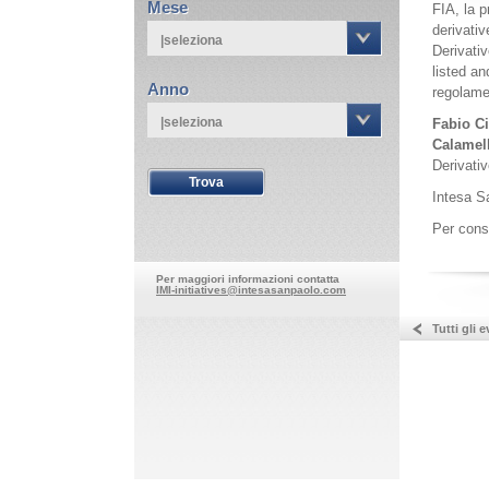
Mese
FIA, la p
derivativ
|seleziona
Derivativ
listed an
Anno
regolamen
|seleziona
Fabio Ci
Calamel
Derivativ
Intesa S
Per consu
Per maggiori informazioni contatta
IMI-initiatives@intesasanpaolo.com
Tutti gli e