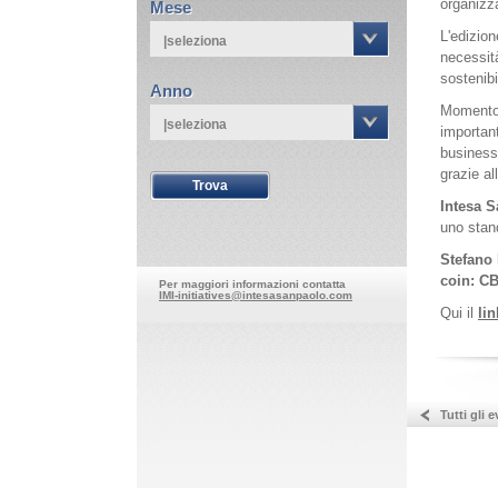
organizz
Mese
L'edizion
|seleziona
necessità
sostenibi
Anno
Momento d
|seleziona
important
business,
grazie al
Intesa S
uno stand
Stefano
coin: CB
Per maggiori informazioni contatta
IMI-initiatives@intesasanpaolo.com
Qui il
lin
Tutti gli e