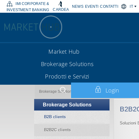
IMI CORPORATE &
NEWS
EVENTI
CONTATTI
IT
CARDEA
INVESTMENT BANKING
Market Hub
Brokerage Solutions
Prodotti e Servizi
Login
B2B2C clients
Brokerage Solutions
Brokerage Solutions
B2B2C
B2B clients
Soluzioni
B2B2C clients