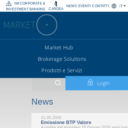
IMI CORPORATE &
NEWS
EVENTI
CONTATTI
IT
CARDEA
INVESTMENT BANKING
Market Hub
Brokerage Solutions
Prodotti e Servizi
Login
News
21.05.2026
Emissione BTP Valore
A partire dal prossimo 15 Giugno 2026 avrà luogo