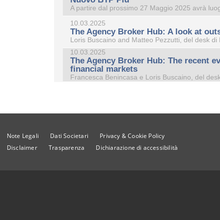
A partire dal prossimo 27 Maggio 2025 avrà luogo
10.03.2025
The Agency Broker Hub: A look at out
Loris Buscaino and Matteo Pezzutti, del desk di 
10.03.2025
The Agency Broker Hub: The recent evol
financial markets
Francesca Benincasa e Loris Buscaino, del desk 
Mostra Ulteriori News
Note Legali
Dati Societari
Privacy & Cookie Policy
Disclaimer
Trasparenza
Dichiarazione di accessibilità