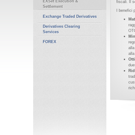
EXSet Execution &
fiscali. I
Settlement
I benefici 
Exchange Traded Derivatives
Mat
rag
Derivatives Clearing
OTC
Services
Min
FOREX
rego
alla
alla
Ott
due
Rid
tra
cus
ric