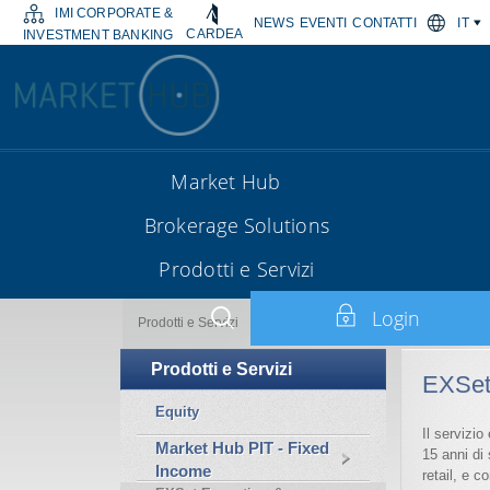
IMI CORPORATE &
NEWS
EVENTI
CONTATTI
IT
CARDEA
INVESTMENT BANKING
Market Hub
Brokerage Solutions
Prodotti e Servizi
Login
EXSet Execution & Settlement
Prodotti e Servizi
Prodotti e Servizi
EXSet
Equity
Il servizi
Market Hub PIT - Fixed
15 anni di 
Income
retail, e c