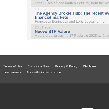
Loris Buscaino and Matteo Pezzutti, from the Ma
10.03.2025
The Agency Broker Hub: The recent evol
financial markets
Francesca Benincasa and Loris Buscaino, from 
20.01.2025
Nuovo BTP Valore
A partire dal prossimo 17 Febbraio 2025 avrà luo
Mostra Ulteriori News
Terms of Use
Corporate Data
Privacy & Policy
Disclaimer
Trasparency
Accessibility Declaration