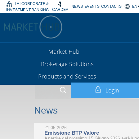
IMI CORPORATE &
NEWS
EVENTS
CONTACTS
EN
CARDEA
INVESTMENT BANKING
Market Hub
Brokerage Solutions
Products and Services
Login
News
21.05.2026
Emissione BTP Valore
A partire dal prossimo 15 Giugno 2026 avrà luogo